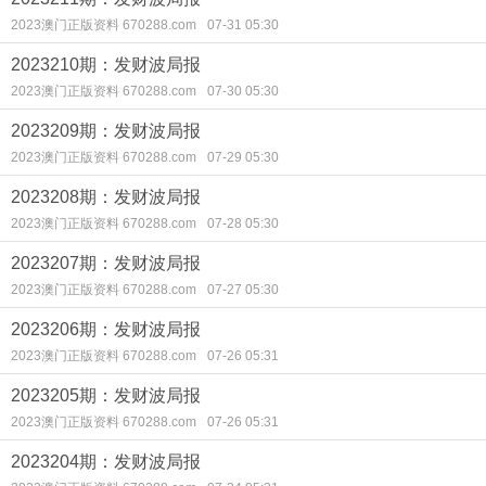
2023澳门正版资料 670288.com
07-31 05:30
2023210期：发财波局报
2023澳门正版资料 670288.com
07-30 05:30
2023209期：发财波局报
2023澳门正版资料 670288.com
07-29 05:30
2023208期：发财波局报
2023澳门正版资料 670288.com
07-28 05:30
2023207期：发财波局报
2023澳门正版资料 670288.com
07-27 05:30
2023206期：发财波局报
2023澳门正版资料 670288.com
07-26 05:31
2023205期：发财波局报
2023澳门正版资料 670288.com
07-26 05:31
2023204期：发财波局报