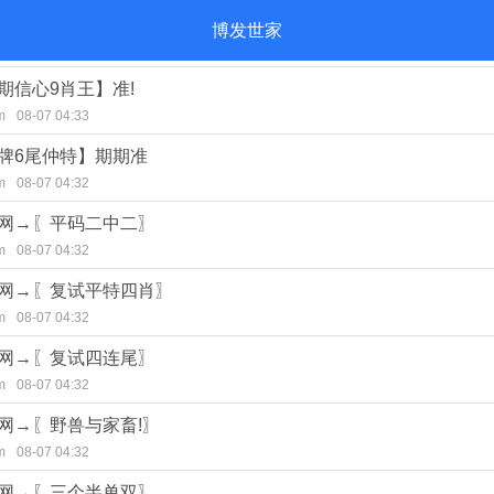
博发世家
期期信心9肖王】准!
m
08-07 04:33
金牌6尾仲特】期期准
m
08-07 04:32
信息网→〖平码二中二〗
m
08-07 04:32
信息网→〖复试平特四肖〗
m
08-07 04:32
信息网→〖复试四连尾〗
m
08-07 04:32
息网→〖野兽与家畜!〗
m
08-07 04:32
信息网→〖三个半单双〗