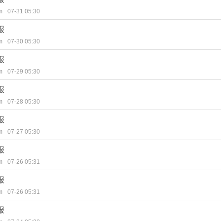
m
07-31 05:30
报
m
07-30 05:30
报
m
07-29 05:30
报
m
07-28 05:30
报
m
07-27 05:30
报
m
07-26 05:31
报
m
07-26 05:31
报