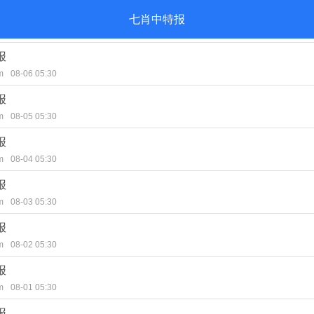
七肖中特报
报
m
08-06 05:30
报
m
08-05 05:30
报
m
08-04 05:30
报
m
08-03 05:30
报
m
08-02 05:30
报
m
08-01 05:30
报