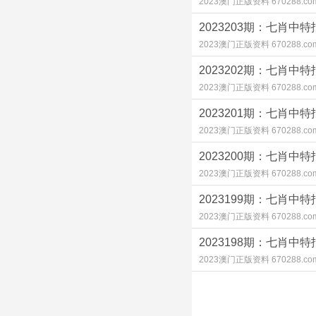
2023澳门正版资料 670288.co
2023203期：七肖中特
2023澳门正版资料 670288.co
2023202期：七肖中特
2023澳门正版资料 670288.co
2023201期：七肖中特
2023澳门正版资料 670288.co
2023200期：七肖中特
2023澳门正版资料 670288.co
2023199期：七肖中特
2023澳门正版资料 670288.co
2023198期：七肖中特
2023澳门正版资料 670288.co